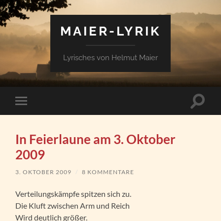
MAIER-LYRIK
Lyrisches von Helmut Maier
Suchfe
Mobile-
ein-/a
Menü
ein-/ausblenden
In Feierlaune am 3. Oktober
2009
3. OKTOBER 2009
/
8 KOMMENTARE
Verteilungskämpfe spitzen sich zu.
Die Kluft zwischen Arm und Reich
Wird deutlich größer.