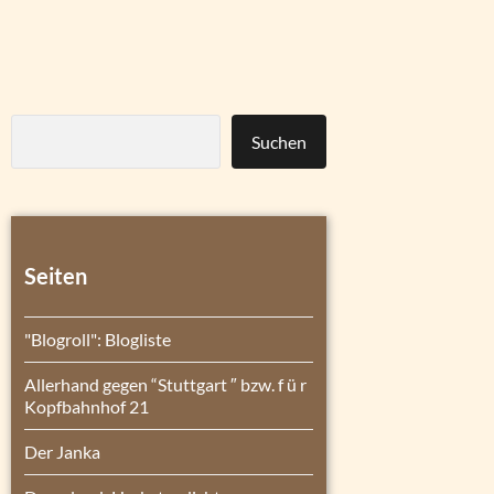
Suchen
Seiten
"Blogroll": Blogliste
Allerhand gegen “Stuttgart ″ bzw. f ü r
Kopfbahnhof 21
Der Janka