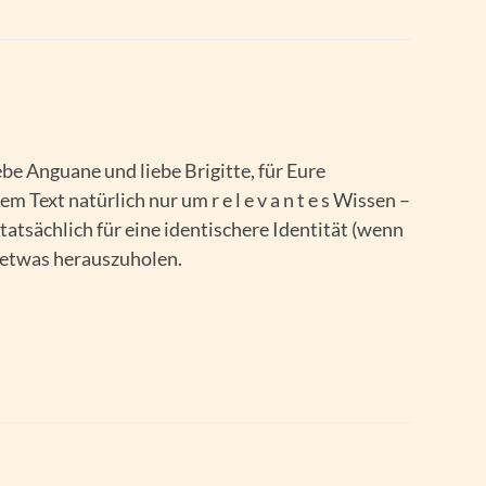
ebe Anguane und liebe Brigitte, für Eure
 Text natürlich nur um r e l e v a n t e s Wissen –
 tatsächlich für eine identischere Identität (wenn
h etwas herauszuholen.