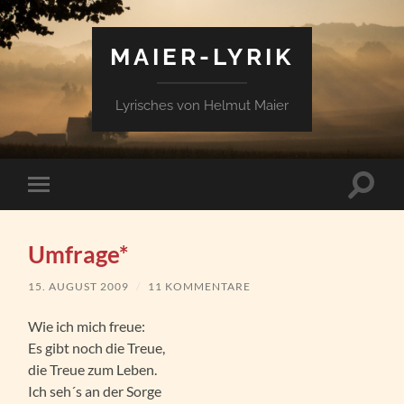
MAIER-LYRIK
Lyrisches von Helmut Maier
Suchfe
Mobile-
ein-/a
Menü
ein-/ausblenden
Umfrage*
15. AUGUST 2009
/
11 KOMMENTARE
Wie ich mich freue:
Es gibt noch die Treue,
die Treue zum Leben.
Ich seh´s an der Sorge