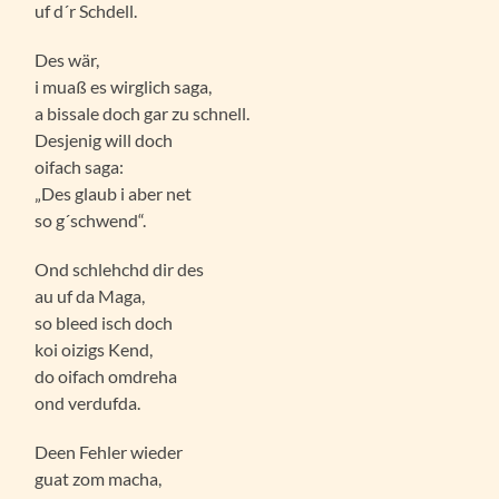
uf d´r Schdell.
Des wär,
i muaß es wirglich saga,
a bissale doch gar zu schnell.
Desjenig will doch
oifach saga:
„Des glaub i aber net
so g´schwend“.
Ond schlehchd dir des
au uf da Maga,
so bleed isch doch
koi oizigs Kend,
do oifach omdreha
ond verdufda.
Deen Fehler wieder
guat zom macha,