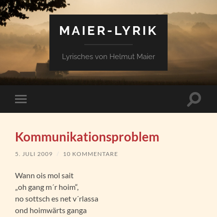
MAIER-LYRIK
Lyrisches von Helmut Maier
Suchfe
Mobile-
ein-/a
Menü
ein-/ausblenden
Kommunikationsproblem
5. JULI 2009
/
10 KOMMENTARE
Wann ois mol sait
„oh gang m´r hoim“,
no sottsch es net v´rlassa
ond hoimwärts ganga