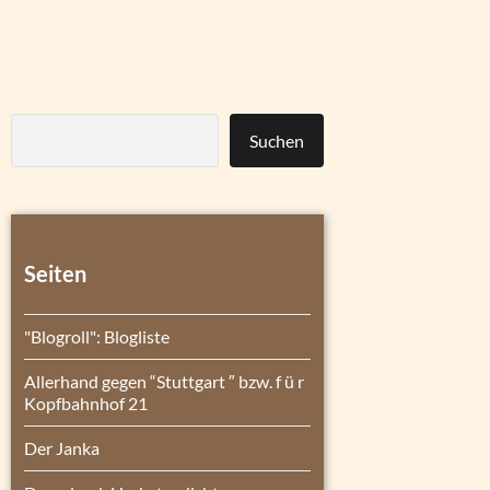
Suchen
Seiten
"Blogroll": Blogliste
Allerhand gegen “Stuttgart ″ bzw. f ü r
Kopfbahnhof 21
Der Janka