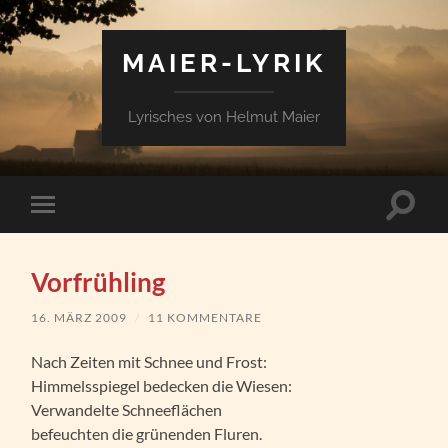
MAIER-LYRIK
Lyrisches von Helmut Maier
Suchfe
Mobile-
ein-/a
Menü
ein-/ausblenden
Vorfrühling
16. MÄRZ 2009
/
11 KOMMENTARE
Nach Zeiten mit Schnee und Frost:
Himmelsspiegel bedecken die Wiesen:
Verwandelte Schneeflächen
befeuchten die grünenden Fluren.