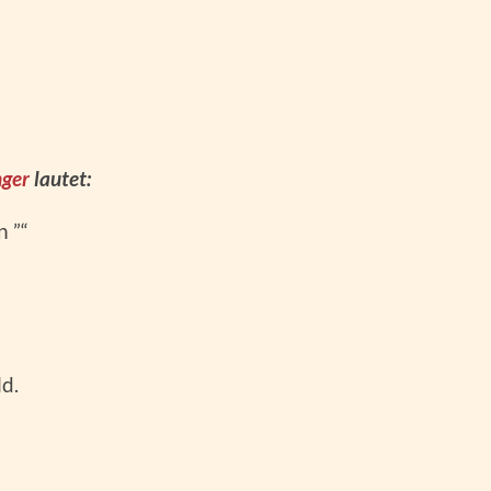
nger
lautet:
n ”“
d.