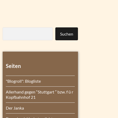
Suchen
Seiten
"Blogroll": Blogliste
Allerhand gegen “Stuttgart ″ bzw. f ü r
Kopfbahnhof 21
Der Janka