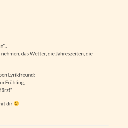
n“..
 nehmen, das Wetter, die Jahreszeiten, die
ben Lyrikfreund:
m Frühling,
März!“
it dir