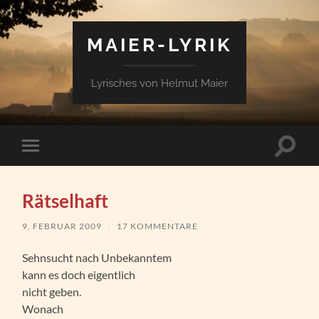
MAIER-LYRIK
Lyrisches von Helmut Maier
Suchfe
Mobile-
ein-/a
Menü
ein-/ausblenden
Rätselhaft
9. FEBRUAR 2009
/
17 KOMMENTARE
Sehnsucht nach Unbekanntem
kann es doch eigentlich
nicht geben.
Wonach