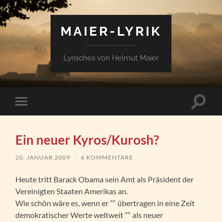
MAIER-LYRIK
Lyrisches von Helmut Maier
Suchfe
Mobile-
ein-/a
Menü
ein-/ausblenden
Ein neuer Kyros/Kurosh?
20. JANUAR 2009
/
6 KOMMENTARE
Heute tritt Barack Obama sein Amt als Präsident der
Vereinigten Staaten Amerikas an.
Wie schön wäre es, wenn er ”“ übertragen in eine Zeit
demokratischer Werte weltweit ”“ als neuer