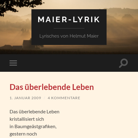
MAIER-LYRIK
Lyrisches von Helmut Maier
Suchfe
Mobile-
ein-/a
Menü
ein-/ausblenden
Das überlebende Leben
1. JANUAR 2009
/
4 KOMMENTARE
Das überlebende Leben
kristallisiert sich
in Baumgeästgrafiken,
gestern noch