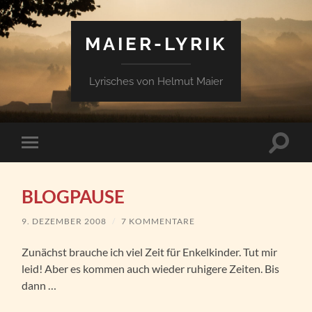
MAIER-LYRIK
Lyrisches von Helmut Maier
Suchfe
Mobile-
ein-/a
Menü
ein-/ausblenden
BLOGPAUSE
9. DEZEMBER 2008
/
7 KOMMENTARE
Zunächst brauche ich viel Zeit für Enkelkinder. Tut mir
leid! Aber es kommen auch wieder ruhigere Zeiten. Bis
dann …