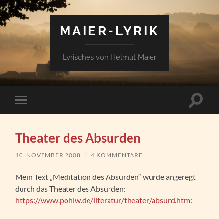
MAIER-LYRIK
Lyrisches von Helmut Maier
Suchfe
Mobile-
ein-/a
Menü
ein-/ausblenden
Theater des Absurden
10. NOVEMBER 2008
/
4 KOMMENTARE
Mein Text „Meditation des Absurden“ wurde angeregt
durch das Theater des Absurden:
https://www.pohlw.de/literatur/theater/absurd.htm: