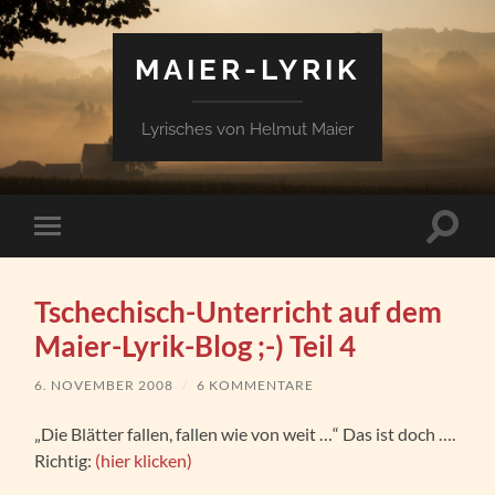
MAIER-LYRIK
Lyrisches von Helmut Maier
Suchfe
Mobile-
ein-/a
Menü
ein-/ausblenden
Tschechisch-Unterricht auf dem
Maier-Lyrik-Blog ;-) Teil 4
6. NOVEMBER 2008
/
6 KOMMENTARE
„Die Blätter fallen, fallen wie von weit …“ Das ist doch ….
Richtig:
(hier klicken)