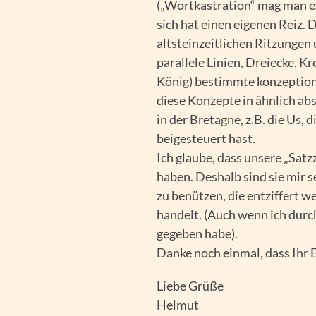
(„Wortkastration“ mag man e
sich hat einen eigenen Reiz. 
altsteinzeitlichen Ritzungen 
parallele Linien, Dreiecke, Kr
König) bestimmte konzeption
diese Konzepte in ähnlich ab
in der Bretagne, z.B. die Us,
beigesteuert hast.
Ich glaube, dass unsere „Sat
haben. Deshalb sind sie mir
zu benützen, die entziffert w
handelt. (Auch wenn ich durch
gegeben habe).
Danke noch einmal, dass Ihr 
Liebe Grüße
Helmut