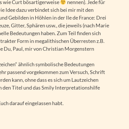
s wie Curt bösartigerweise
nennen). Jede für
Die Idee dazu verbindet sich bei mir mit den
und Gebilden in Höhlen in der Ile de France: Drei
euze, Gitter, Sphären usw., die jeweils (nach Marie
elle Bedeutungen haben. Zum Teil finden sich
strakter Form in megalithischen Überresten z.B.
 die Du, Paul, mir von Christian Morgenstern
zzeichen“ ähnlich symbolische Bedeutungen
 sehr passend vorgekommen zum Versuch, Schrift
erden kann, ohne dass es sich um Lautzeichen
 den Titel und das Smily Interpretationshilfe
Euch darauf eingelassen habt.