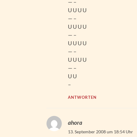
— –
U U U U
— –
U U U U
— –
U U U U
— –
U U U U
— –
U U
–
ANTWORTEN
ahora
13. September 2008 um 18:54 Uhr