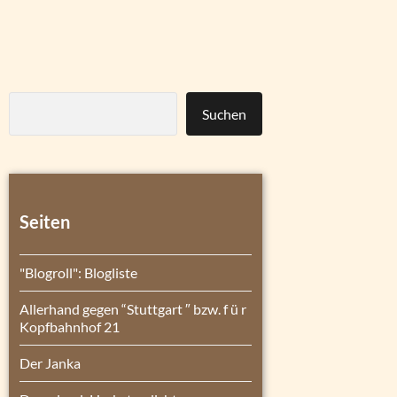
Suchen
Seiten
"Blogroll": Blogliste
Allerhand gegen “Stuttgart ″ bzw. f ü r
Kopfbahnhof 21
Der Janka