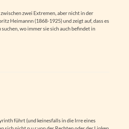
t zwischen zwei Extremen, aber nicht in der
oritz Heimannn (1868-1925) und zeigt auf, dass es
 suchen, wo immer sie sich auch befindet in
yrinth führt (und keinesfalls in die Irre eines
man sich nicht n u r von der Rechten oder der Linken