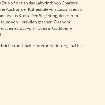
 Du s o f o r t an das Labyrinth von Chartres
nne Auch an der Kathedrale von Lucca ist es zu
mt es aus Kreta. Den Siegelring, der es zum
 Museum von Heraklion gesehen. Das vom
ist eines, das von Frauen in Ostfildern-
t.
hrieben und meine Interpretation ergänzt hast.