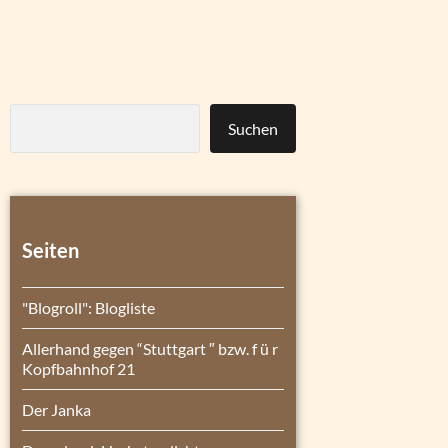
Suchen
Seiten
"Blogroll": Blogliste
Allerhand gegen “Stuttgart ″ bzw. f ü r
Kopfbahnhof 21
Der Janka