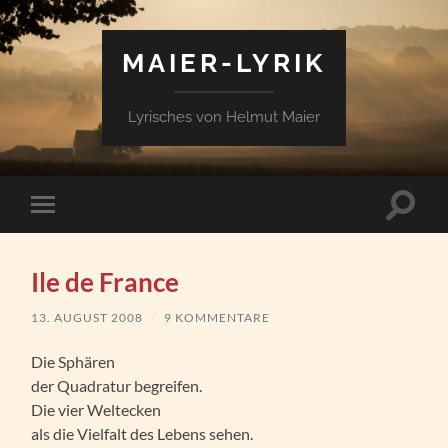
MAIER-LYRIK
Lyrisches von Helmut Maier
Suchfe
Mobile-
ein-/a
Menü
ein-/ausblenden
Ile de France
13. AUGUST 2008
/
9 KOMMENTARE
Die Sphären
der Quadratur begreifen.
Die vier Weltecken
als die Vielfalt des Lebens sehen.