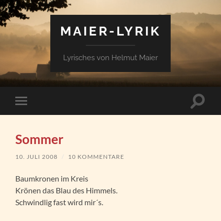
MAIER-LYRIK
Lyrisches von Helmut Maier
Suchfe
Mobile-
ein-/a
Menü
ein-/ausblenden
Sommer
10. JULI 2008
/
10 KOMMENTARE
Baumkronen im Kreis
Krönen das Blau des Himmels.
Schwindlig fast wird mir´s.