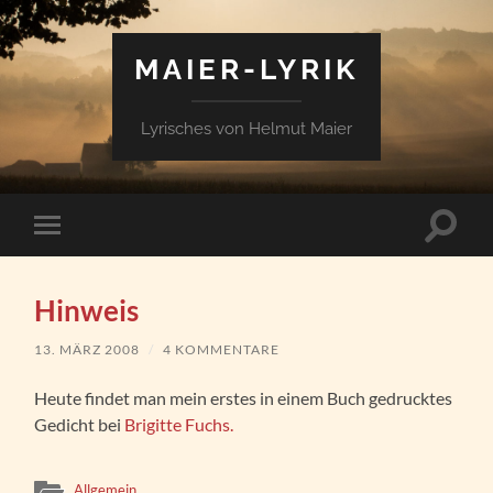
MAIER-LYRIK
Lyrisches von Helmut Maier
Suchfe
Mobile-
ein-/a
Menü
ein-/ausblenden
Hinweis
13. MÄRZ 2008
/
4 KOMMENTARE
Heute findet man mein erstes in einem Buch gedrucktes
Gedicht bei
Brigitte Fuchs.
Allgemein