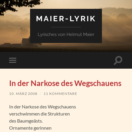
MAIER-LYRIK
Lyrisches von Helmut Maier
Suchfe
Mobile-
ein-/a
Menü
ein-/ausblenden
In der Narkose des Wegschauens
10. MÄRZ 2008
/
11 KOMMENTARE
In der Narkose des Wegschauens
verschwimmen die Strukturen
des Baumgeästs.
Ornamente gerinnen