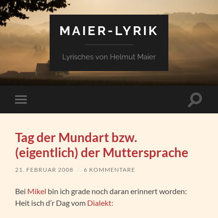
MAIER-LYRIK
Lyrisches von Helmut Maier
Suchfe
Mobile-
ein-/a
Menü
ein-/ausblenden
Tag der Mundart bzw.
(eigentlich) der Muttersprache
21. FEBRUAR 2008
/
6 KOMMENTARE
Bei
Mikel
bin ich grade noch daran erinnert worden:
Heit isch d’r Dag vom
Dialekt: