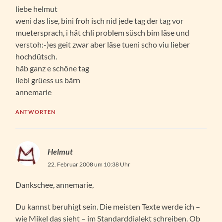
liebe helmut
weni das lise, bini froh isch nid jede tag der tag vor
muetersprach, i hät chli problem süsch bim läse und
verstoh:-)es geit zwar aber läse tueni scho viu lieber
hochdütsch.
häb ganz e schöne tag
liebi grüess us bärn
annemarie
ANTWORTEN
Helmut
22. Februar 2008 um 10:38 Uhr
Dankschee, annemarie,
Du kannst beruhigt sein. Die meisten Texte werde ich –
wie Mikel das sieht – im Standarddialekt schreiben. Ob