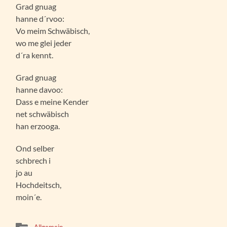
Grad gnuag
hanne d´rvoo:
Vo meim Schwäbisch,
wo me glei jeder
d´ra kennt.
Grad gnuag
hanne davoo:
Dass e meine Kender
net schwäbisch
han erzooga.
Ond selber
schbrech i
jo au
Hochdeitsch,
moin´e.
Allgemein