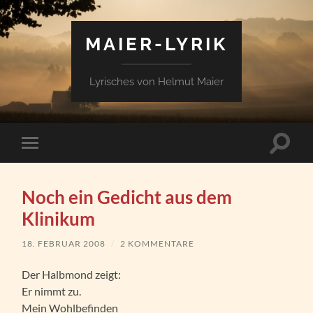
MAIER-LYRIK
Lyrisches von Helmut Maier
Suchfe
Mobile-
ein-/a
Menü
ein-/ausblenden
Noch ein Gedicht aus dem
Klinikum
18. FEBRUAR 2008
/
2 KOMMENTARE
Der Halbmond zeigt:
Er nimmt zu.
Mein Wohlbefinden