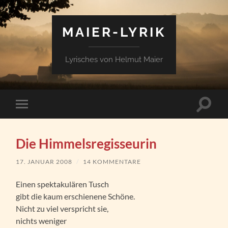
MAIER-LYRIK
Lyrisches von Helmut Maier
Suchfe
Mobile-
ein-/a
Menü
ein-/ausblenden
Die Himmelsregisseurin
17. JANUAR 2008
/
14 KOMMENTARE
Einen spektakulären Tusch
gibt die kaum erschienene Schöne.
Nicht zu viel verspricht sie,
nichts weniger