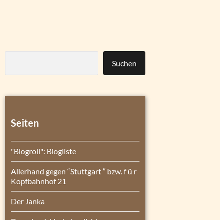
Suchen
Seiten
"Blogroll": Blogliste
Allerhand gegen “Stuttgart ″ bzw. f ü r
Kopfbahnhof 21
Der Janka