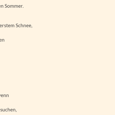
en Sommer.
 erstem Schnee,
hen
wenn
 suchen,