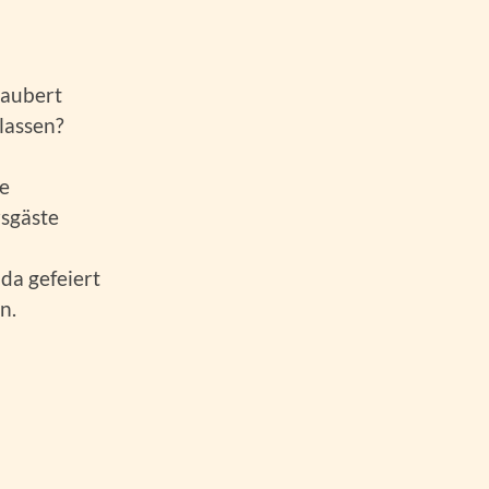
zaubert
lassen?
ue
rsgäste
da gefeiert
n.